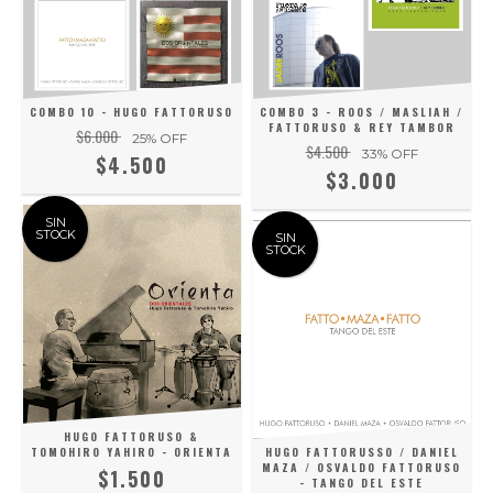
COMBO 10 - HUGO FATTORUSO
COMBO 3 - ROOS / MASLIAH /
FATTORUSO & REY TAMBOR
$6.000
25
% OFF
$4.500
33
% OFF
$4.500
$3.000
SIN
STOCK
SIN
STOCK
HUGO FATTORUSO &
TOMOHIRO YAHIRO - ORIENTA
HUGO FATTORUSSO / DANIEL
MAZA / OSVALDO FATTORUSO
$1.500
- TANGO DEL ESTE