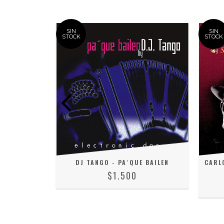
SIN
SIN
STOCK
STOCK
OS AIRES
CARL
DJ TANGO - PA´QUE BAILEN
$1.500