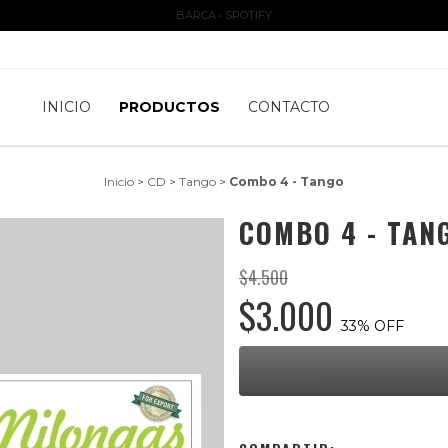
BARCA • SPOTIFY
INICIO
PRODUCTOS
CONTACTO
Inicio
>
CD
>
Tango
>
Combo 4 - Tango
COMBO 4 - TAN
$4.500
$3.000
33
% OFF