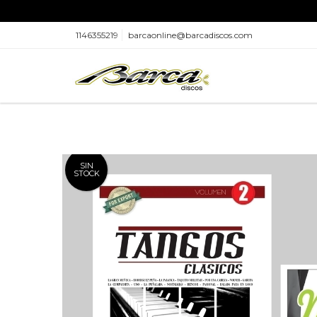
1146355219
barcaonline@barcadiscos.com
SIN
STOCK