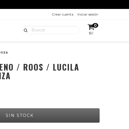
Crear cuenta
Iniciar sesión
0
$0
enza
ENO / ROOS / LUCILA
NZA