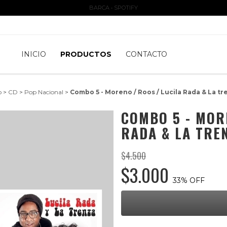
BARCA • SPOTIFY
INICIO
PRODUCTOS
CONTACTO
o
>
CD
>
Pop Nacional
>
Combo 5 - Moreno / Roos / Lucila Rada & La tr
COMBO 5 - MOR
RADA & LA TRE
$4.500
$3.000
33
% OFF