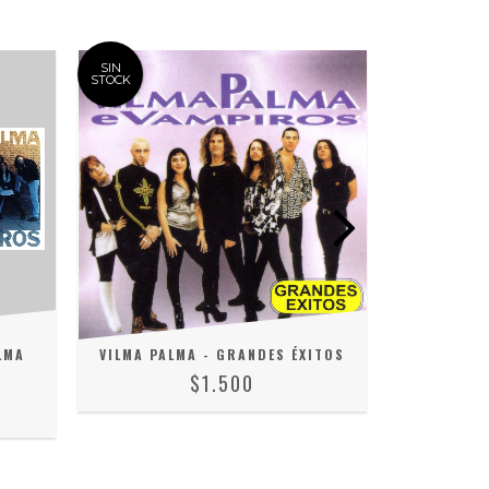
SIN
SIN
STOCK
STOCK
LMA
VILMA PALMA - GRANDES ÉXITOS
VIL
$1.500