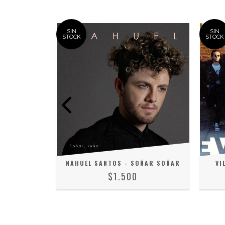
SIN
SIN
STOCK
STOCK
ENZA - HOY
NAHUEL SANTOS - SOÑAR SOÑAR
VI
ERTIR
$1.500