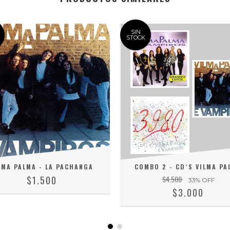
SIN
STOCK
LMA PALMA - LA PACHANGA
COMBO 2 - CD´S VILMA PA
$1.500
$4.500
33
% OFF
$3.000