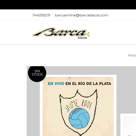
1146355219
barcaonline@barcadiscos.com
Inici
SIN
STOCK