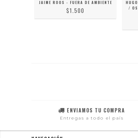
TOMOHIRO
JAIME ROOS - FUERA DE AMBIENTE
HUGO
ENTALES
/ O
$1.500
ENVIAMOS TU COMPRA
Entregas a todo el país