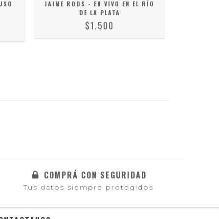
USO
JAIME ROOS - EN VIVO EN EL RÍO
HUGO FA
DE LA PLATA
YA
$1.500
COMPRÁ CON SEGURIDAD
Tus datos siempre protegidos