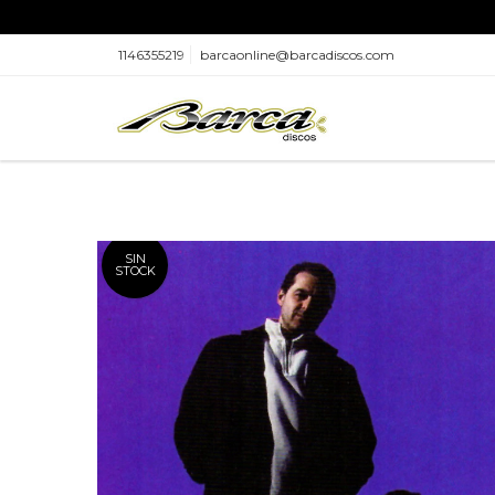
1146355219
barcaonline@barcadiscos.com
SIN
STOCK