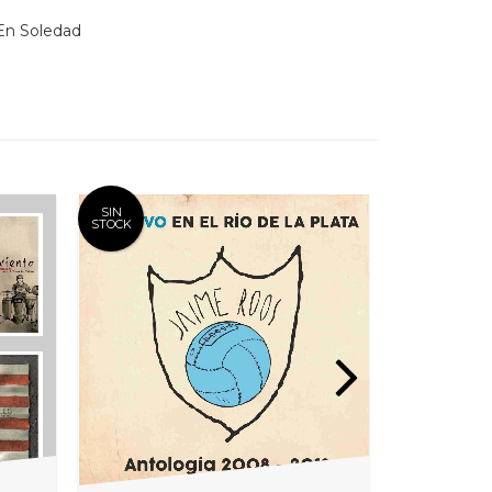
 En Soledad
SIN
SIN
STOCK
STOCK