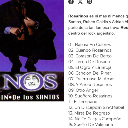
Rosarinos
es ni mas ni menos q
Santos, Ruben Goldin y Adrian A
parte de la tan famosa trova
Ros
dentro del rock argentino.
01.
Basura En Colores
02.
Cuando
Rosarinos
03.
Corazon De Barco
04.
Tema De Rosario
05.
El Ogro Y La Bruja
06.
Cancion Del Pinar
07.
Duermase Mi Amor
08.
Y Ahora
Rosarinos
09.
Otro Angel
10.
Sueñero
Rosarinos
11.
El Tempano
12.
Un Discepolin SinARrabal
13.
Mirta De Regreso
14.
No Te Caigas Campeón
15.
Sueño De Valeriana